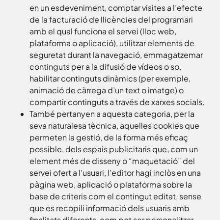
en un esdeveniment, comptar visites a l’efecte
de la facturació de llicències del programari
amb el qual funciona el servei (lloc web,
plataforma o aplicació), utilitzar elements de
seguretat durant la navegació, emmagatzemar
continguts per a la difusió de vídeos o so,
habilitar continguts dinàmics (per exemple,
animació de càrrega d’un text o imatge) o
compartir continguts a través de xarxes socials.
També pertanyen a aquesta categoria, per la
seva naturalesa tècnica, aquelles cookies que
permeten la gestió, de la forma més eficaç
possible, dels espais publicitaris que, com un
element més de disseny o “maquetació” del
servei ofert a l’usuari, l’editor hagi inclòs en una
pàgina web, aplicació o plataforma sobre la
base de criteris com el contingut editat, sense
que es recopili informació dels usuaris amb
finalitats diferents, com pot ser personalitzar