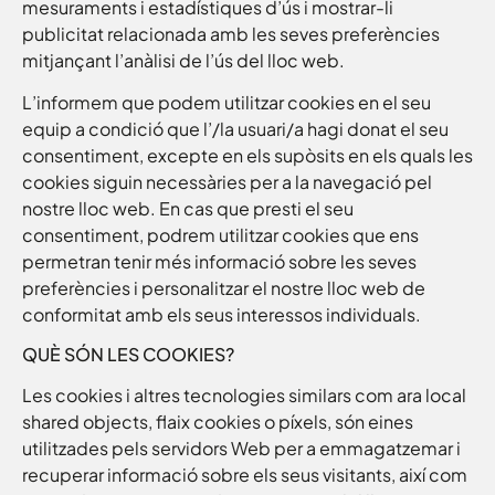
mesuraments i estadístiques d’ús i mostrar-li
publicitat relacionada amb les seves preferències
mitjançant l’anàlisi de l’ús del lloc web.
L’informem que podem utilitzar cookies en el seu
equip a condició que l’/la usuari/a hagi donat el seu
consentiment, excepte en els supòsits en els quals les
cookies siguin necessàries per a la navegació pel
nostre lloc web. En cas que presti el seu
consentiment, podrem utilitzar cookies que ens
permetran tenir més informació sobre les seves
preferències i personalitzar el nostre lloc web de
conformitat amb els seus interessos individuals.
QUÈ SÓN LES COOKIES?
Les cookies i altres tecnologies similars com ara local
shared objects, flaix cookies o píxels, són eines
utilitzades pels servidors Web per a emmagatzemar i
recuperar informació sobre els seus visitants, així com