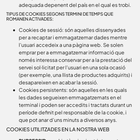
adequada depenent del país en el qual es trobi.
TIPUS DE COOKIES SEGONS TERMINI DE TEMPS QUE
ROMANEN ACTIVADES:
Cookies de sessió: són aquelles dissenyades
per a recaptar i emmagatzemar dades mentre
l’usuari accedeix a una pàgina web. Se solen
emprar per a emmagatzemar informació que
només interessa conservar per a la prestació del
servei sol·licitat per l’usuari en una sola ocasió
(per exemple, una llista de productes adquirits) i
desapareixen en acabar la sessió.
Cookies persistents: són aquelles en les quals
les dades segueixen emmagatzemats en el
terminal i poden ser accedits i tractats durant un
període definit pel responsable de la cookie, i
que pot anar d’uns minuts a diversos anys.
COOKIES UTILITZADES EN LA NOSTRA WEB