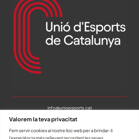
info@unioesports.cat
934874575
Valorem la teva privacitat
Fem servir cookies al nostre lloc web per a brindar-li
Rambla Catalunya 81, pral
08008 Barcelona
l'experiència més rellevant recordant les seves