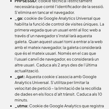
PHPSESSID:
cookie tècnica i estrictament
necessària que conté l’identificador de la sessió.
S’elimina en tancar el navegador.
_ga:
cookie de Google Analytics Universal que
habilita la funció de control de visites úniques. La
primera vegada que un usuari entri al lloc web a
través d’un navegador s’instal·larà aquesta
galeta. Quan aquest usuari torni a entrar a la web
amb el mateix navegador, la galeta considerarà
que és el mateix usuari. Només en el cas que
l’usuari canviï de navegador, es considerarà un
altre usuari. Caduca als 2 anys des de l’última
actualització.
_gat:
Aquesta cookie s’associa amb Google
Analytics Universal. S’utilitza per limitar la
velocitat de petició – la limitació de la recollida
de dades en els llocs d’alt trànsit. Caduca als 10
minuts.
_utma:
Cookie de Google Analytics que registra