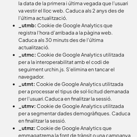
la data de la primera i última vegada que l’usuari
va vestir el lloc web. Caduca als 2 anys des de
l’última actualització.
_utmb:
Cookie de Google Analytics que
registra l’hora d’arribada a la pàgina web.
Caduca als 30 minuts des de l’última
actualització.
_utmc:
Cookie de Google Analytics utilitzada
per a la interoperabilitat amb el codi de
seguiment urchin.js. S’elimina en tancar el
navegador.
_utmt:
Cookie de Google Analytics utilitzada
per a processar el tipus de sol·licitud demanada
per l’usuari.Caduca en finalitzar la sessió.
_utmv:
Cookie de Google Analytics utilitzada
per a segmentar dades demogràfiques. Caduca
en finalitzar la sessió.
_utmz:
Cookie de Google Analytics que
emmagatzema la font de trànsit o una campanya